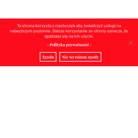
Ta strona korzysta z ciasteczek aby świadczyć usługi na
najwyższym poziomie. Dalsze korzystanie ze strony oznacza, że
zgadzasz się na ich użycie.
- Polityka prywatności -
Zgoda
Nie wyrażam zgody