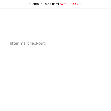
Skontaktuj się z nami:
690 799 788
Przejdź
do
treści
[lifterlms_checkout]